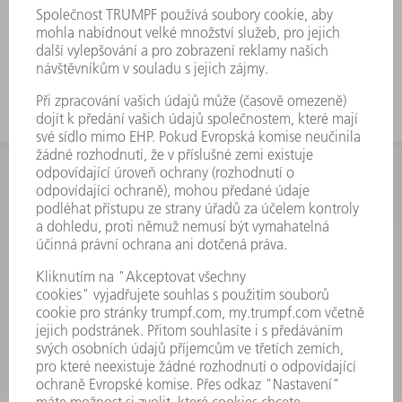
INFORMACE
Často kladené dotazy
Všeobecné obchodní podmínky
KONTAKTNÍ ÚDAJE
Náhradní díly
+420 251 106 254
Po - čt 8:00 - 17:00
Pá 8:00 - 16:00
ND@trumpf.com
KONTAKTNÍ ÚDAJE