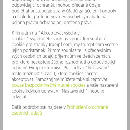
INFORMACE
Často kladené dotazy
Všeobecné obchodní podmínky
KONTAKTNÍ ÚDAJE
Náhradní díly
+420 251 106 254
Po - čt 8:00 - 17:00
Pá 8:00 - 16:00
ND@trumpf.com
KONTAKTNÍ ÚDAJE
Nástroje
+420 251 106 250
Po - pá 8:00 - 16:00
nastroje@trumpf.com