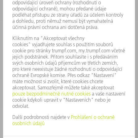
INFORMACE
Často kladené dotazy
Všeobecné obchodní podmínky
KONTAKTNÍ ÚDAJE
Náhradní díly
+420 251 106 254
Po - čt 8:00 - 17:00
Pá 8:00 - 16:00
ND@trumpf.com
KONTAKTNÍ ÚDAJE
Nástroje
+420 251 106 250
Po - pá 8:00 - 16:00
nastroje@trumpf.com