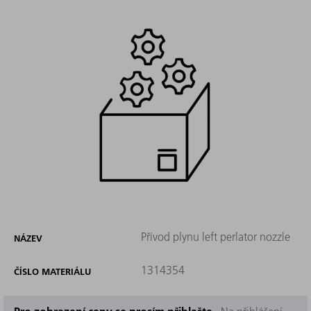
Přívod plynu left perlator nozzle
NÁZEV
1314354
ČÍSLO MATERIÁLU