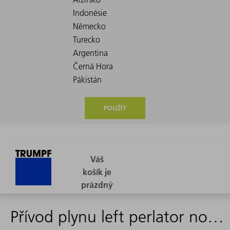
POUŽÍT
Přívod plynu left perlator nozzle