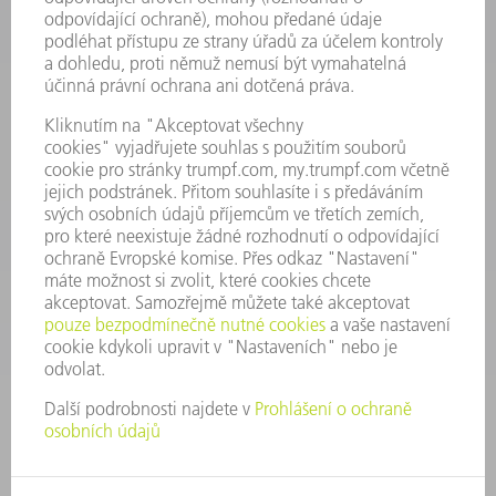
INFORMACE
Často kladené dotazy
Všeobecné obchodní podmínky
KONTAKTNÍ ÚDAJE
Náhradní díly
+420 251 106 254
Po - čt 8:00 - 17:00
Pá 8:00 - 16:00
ND@trumpf.com
KONTAKTNÍ ÚDAJE
Nástroje
+420 251 106 250
Po - pá 8:00 - 16:00
nastroje@trumpf.com