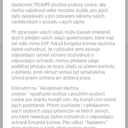
INFORMACE
Často kladené dotazy
Všeobecné obchodní podmínky
KONTAKTNÍ ÚDAJE
Náhradní díly
+420 251 106 254
Po - čt 8:00 - 17:00
Pá 8:00 - 16:00
ND@trumpf.com
KONTAKTNÍ ÚDAJE