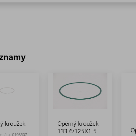
áznamy
ý kroužek
Opěrný kroužek
O
133,6/125X1,5
eriálu:
0108507