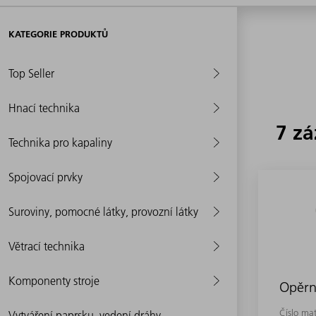
KATEGORIE PRODUKTŮ
Top Seller
Hnací technika
7 z
Technika pro kapaliny
Spojovací prvky
Suroviny, pomocné látky, provozní látky
Větrací technika
Komponenty stroje
Opěrn
Číslo mat
Vytváření paprsku, vedení dráhy