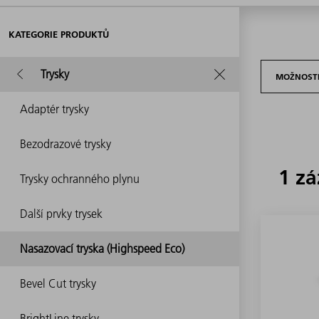
KATEGORIE PRODUKTŮ
Trysky
MOŽNOSTI
Adaptér trysky
Bezodrazové trysky
1 z
Trysky ochranného plynu
Další prvky trysek
Nasazovací tryska (Highspeed Eco)
Bevel Cut trysky
BrightLine trysky