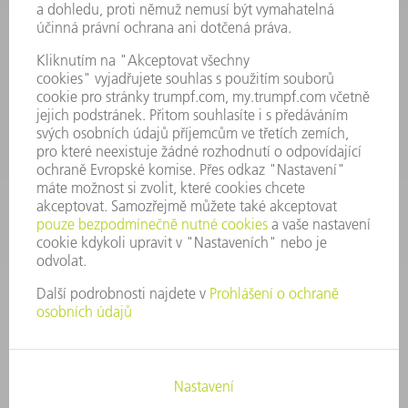
Všeobecné obchodní podmínky
KONTAKTNÍ ÚDAJE
Náhradní díly
+420 251 106 254
Po - čt 8:00 - 17:00
Pá 8:00 - 16:00
ND@trumpf.com
KONTAKTNÍ ÚDAJE
Nástroje
+420 251 106 250
Po - pá 8:00 - 16:00
nastroje@trumpf.com