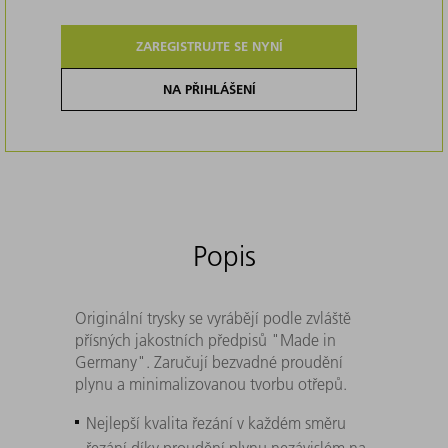
ZAREGISTRUJTE SE NYNÍ
NA PŘIHLÁŠENÍ
Popis
Originální trysky se vyrábějí podle zvláště
přísných jakostních předpisů "Made in
Germany". Zaručují bezvadné proudění
plynu a minimalizovanou tvorbu otřepů.
Nejlepší kvalita řezání v každém směru
řezání díky proudění plynu nezávislém na