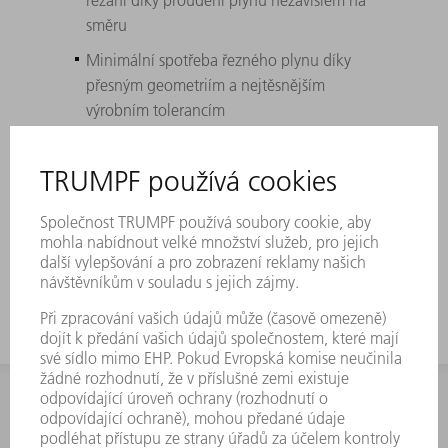
směru
Minimální spotřeba řezného plynu díky
přesným geometriím a nejtěsnějším
výrobním tolerancím
Nejlepsí výsledek řezání na základě
minimálního zadržování postřiku na
povrchu trysky
Made in Germany pro neporazitelnou
kvalitu dílů
INFORMACE
Často kladené dotazy