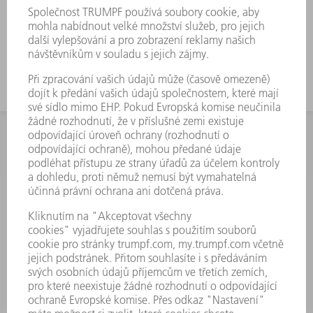
INFORMACE
Často kladené dotazy
Všeobecné obchodní podmínky
KONTAKTNÍ ÚDAJE
Náhradní díly
+420 251 106 254
Po - čt 8:00 - 17:00
Pá 8:00 - 16:00
ND@trumpf.com
KONTAKTNÍ ÚDAJE