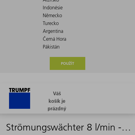
POUŽÍT
Strömungswächter 8 l/min - 2453488