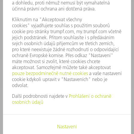
Všeobecné obchodní podmínky
KONTAKTNÍ ÚDAJE
Náhradní díly
+420 251 106 254
Po - čt 8:00 - 17:00
Pá 8:00 - 16:00
ND@trumpf.com
KONTAKTNÍ ÚDAJE
Nástroje
+420 251 106 250
Po - pá 8:00 - 16:00
nastroje@trumpf.com