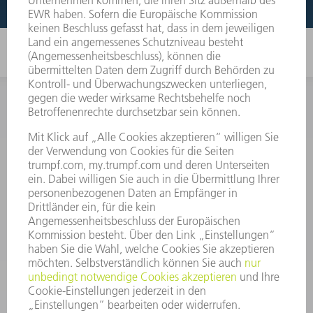
INFORMATION
Häufig gestellte Fragen
Allgemeine Geschäftsbedingungen
KONTAKT
After Sales
+43722160396550
Mo - Do: 08:00 -17:30 Uhr
Fr: 08:00 -16:30 Uhr
ersatzteile@at.trumpf.com