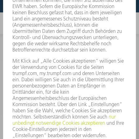
INFORMATION
Häufig gestellte Fragen
Allgemeine Geschäftsbedingungen
KONTAKT
After Sales
+43722160396550
Mo - Do: 08:00 -17:30 Uhr
Fr: 08:00 -16:30 Uhr
ersatzteile@at.trumpf.com