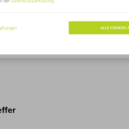
effer
effer