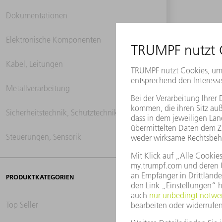
Dokumentationen
Elektronische Komponenten
Kabel, Leitungen
Metallverarbeitung
Sicherheitstechnik, Schutztechnik
Steuerungen, Sensorik
PRODUKTKATEGORIEN
Top Seller