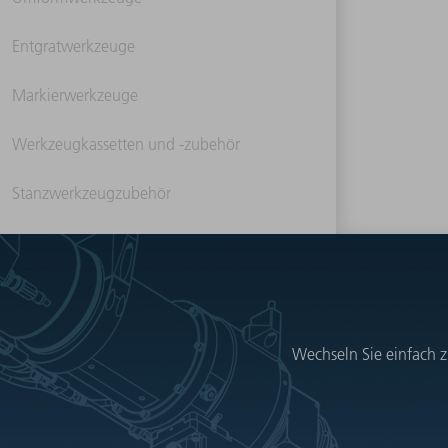
Entgratwerkzeuge
Markierwerkzeuge
Werkzeugkassetten und -zubehör
Stanzwerkzeugzubehör
Wechseln Sie einfach z