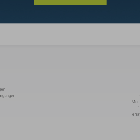
gen
ingungen
Mo -
F
ersa