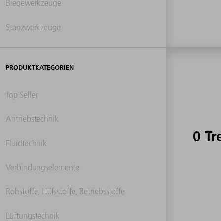
Biegewerkzeuge
Stanzwerkzeuge
PRODUKTKATEGORIEN
Top Seller
Antriebstechnik
0 Tr
Fluidtechnik
Verbindungselemente
Rohstoffe, Hilfsstoffe, Betriebsstoffe
Lüftungstechnik