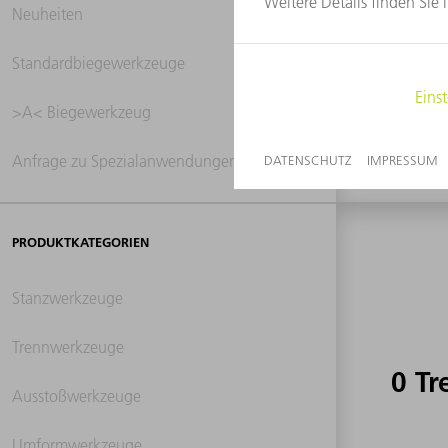
Neuheiten
0 Tr
Standardbiegewerkzeuge
>A< Biegewerkzeug
Anfrage zu Spezialanwendungen
PRODUKTKATEGORIEN
Stanzwerkzeuge
Trennwerkzeuge
0 Tr
Ausstoßwerkzeuge
Umformwerkzeuge