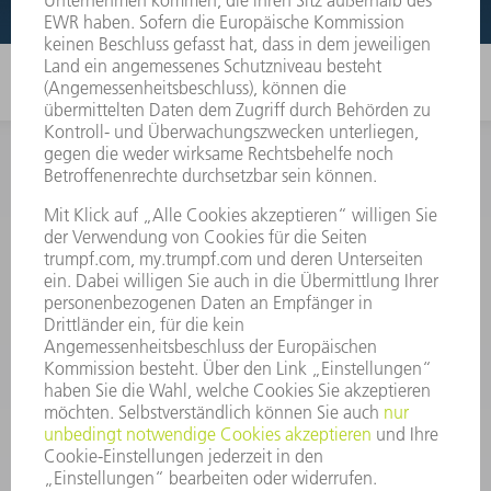
INFORMATION
Häufig gestellte Fragen
Allgemeine Geschäftsbedingungen
KONTAKT
After Sales
+43722160396550
Mo - Do: 08:00 -17:30 Uhr
Fr: 08:00 -16:30 Uhr
ersatzteile@at.trumpf.com