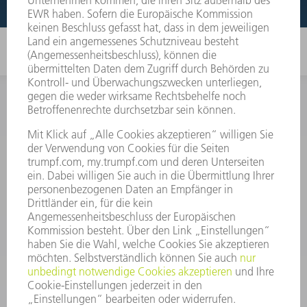
INFORMATION
Häufig gestellte Fragen
Allgemeine Geschäftsbedingungen
KONTAKT
After Sales
+43722160396550
Mo - Do: 08:00 -17:30 Uhr
Fr: 08:00 -16:30 Uhr
ersatzteile@at.trumpf.com