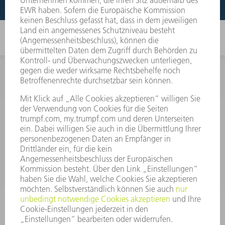
INFORMATION
Häufig gestellte Fragen
Allgemeine Geschäftsbedingungen
KONTAKT
After Sales
+43722160396550
Mo - Do: 08:00 -17:30 Uhr
Fr: 08:00 -16:30 Uhr
ersatzteile@at.trumpf.com