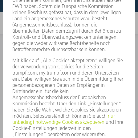
INFORMATION
Häufig gestellte Fragen
Allgemeine Geschäftsbedingungen
KONTAKT
After Sales
+43722160396550
Mo - Do: 08:00 -17:30 Uhr
Fr: 08:00 -16:30 Uhr
ersatzteile@at.trumpf.com