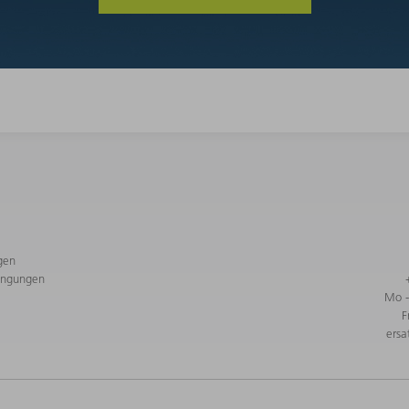
gen
ingungen
Mo -
F
ersa