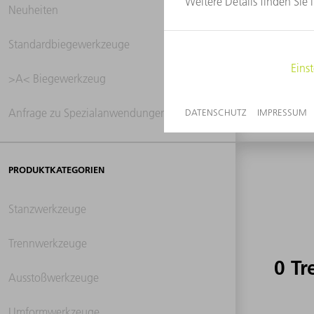
Neuheiten
0 Tr
Standardbiegewerkzeuge
>A< Biegewerkzeug
Anfrage zu Spezialanwendungen
PRODUKTKATEGORIEN
Stanzwerkzeuge
Trennwerkzeuge
0 Tr
Ausstoßwerkzeuge
Umformwerkzeuge