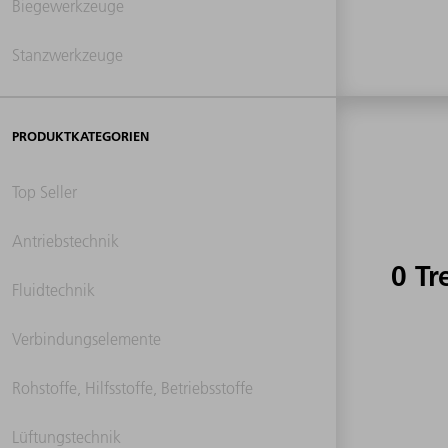
Biegewerkzeuge
Stanzwerkzeuge
PRODUKTKATEGORIEN
Top Seller
Antriebstechnik
0 Tr
Fluidtechnik
Verbindungselemente
Rohstoffe, Hilfsstoffe, Betriebsstoffe
Lüftungstechnik