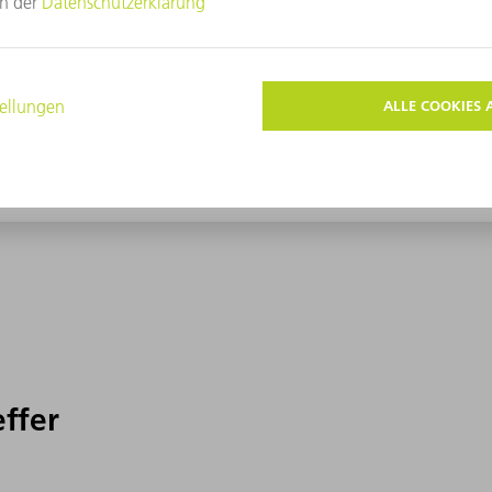
effer
effer