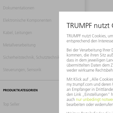
Dokumentationen
Elektronische Komponenten
Kabel, Leitungen
Metallverarbeitung
Sicherheitstechnik, Schutztechnik
Steuerungen, Sensorik
PRODUKTKATEGORIEN
Top Seller