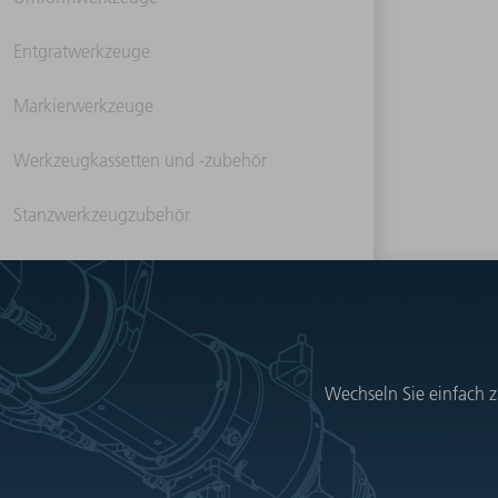
Entgratwerkzeuge
Markierwerkzeuge
Werkzeugkassetten und -zubehör
Stanzwerkzeugzubehör
Wechseln Sie einfach z