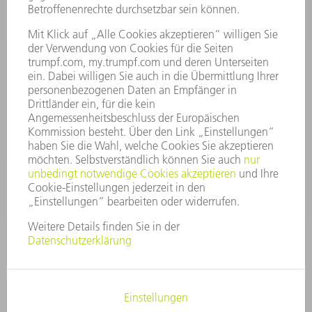
INFORMATION
Häufig gestellte Fragen
Allgemeine Geschäftsbedingungen
KONTAKT
After Sales
+43722160396550
Mo - Do: 08:00 -17:30 Uhr
Fr: 08:00 -16:30 Uhr
ersatzteile@at.trumpf.com
IMPRESSUM
DATENSCHUTZ