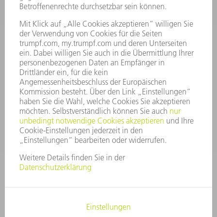
INFORMATION
Häufig gestellte Fragen
Allgemeine Geschäftsbedingungen
KONTAKT
After Sales
+43722160396550
Mo - Do: 08:00 -17:30 Uhr
Fr: 08:00 -16:30 Uhr
ersatzteile@at.trumpf.com
IMPRESSUM
DATENSCHUTZ