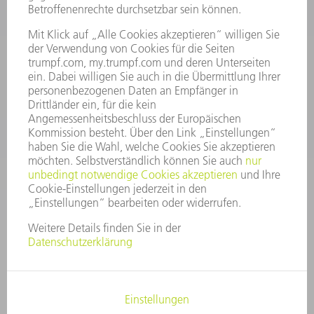
INFORMATION
Häufig gestellte Fragen
Allgemeine Geschäftsbedingungen
KONTAKT
After Sales
+43722160396550
Mo - Do: 08:00 -17:30 Uhr
Fr: 08:00 -16:30 Uhr
ersatzteile@at.trumpf.com
IMPRESSUM
DATENSCHUTZ