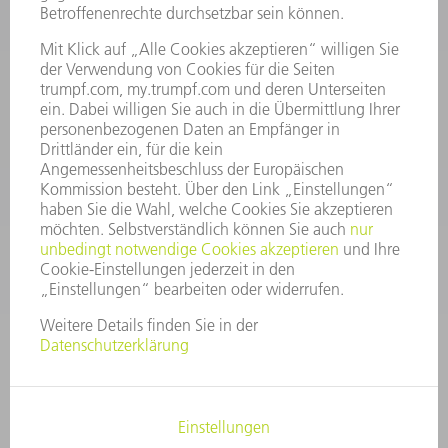
INFORMATION
Häufig gestellte Fragen
Allgemeine Geschäftsbedingungen
KONTAKT
After Sales
+43722160396550
Mo - Do: 08:00 -17:30 Uhr
Fr: 08:00 -16:30 Uhr
ersatzteile@at.trumpf.com
IMPRESSUM
DATENSCHUTZ