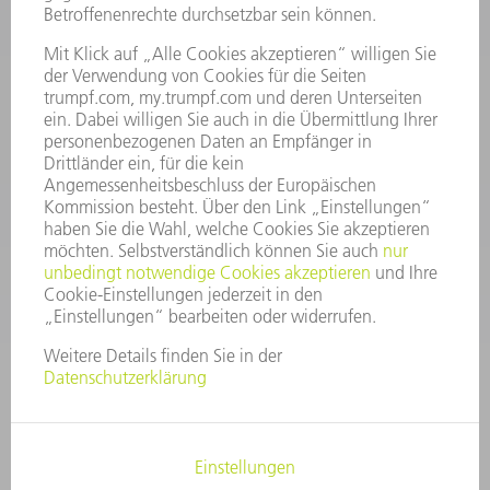
INFORMATION
Häufig gestellte Fragen
Allgemeine Geschäftsbedingungen
KONTAKT
After Sales
+43722160396550
Mo - Do: 08:00 -17:30 Uhr
Fr: 08:00 -16:30 Uhr
ersatzteile@at.trumpf.com
IMPRESSUM
DATENSCHUTZ