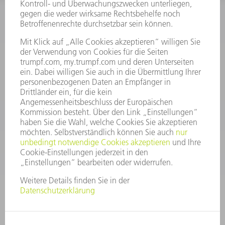
INFORMATION
Häufig gestellte Fragen
Allgemeine Geschäftsbedingungen
KONTAKT
After Sales
+43722160396550
Mo - Do: 08:00 -17:30 Uhr
Fr: 08:00 -16:30 Uhr
ersatzteile@at.trumpf.com