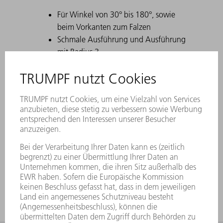
Für Winkel von 30° bis 180°, sowie
beim Vorkanten zum Falzen
Schmale Ausführung und Ausführung
mit Radius 3
Beim Erstellen von spitzen Biegungen mit
30° Matrizen kann es dazu kommen, dass
sich das gebogene Blech in der Matrize
verklemmt. TRUMPF Ausstoßhilfen lösen
dieses Problem.
Bei Unterwerkzeugen gilt die Teilung wie
bei Oberwerkzeugen. Die Hornwerkzeuge
werde durch 100 mm Teilstücke ersetzt.