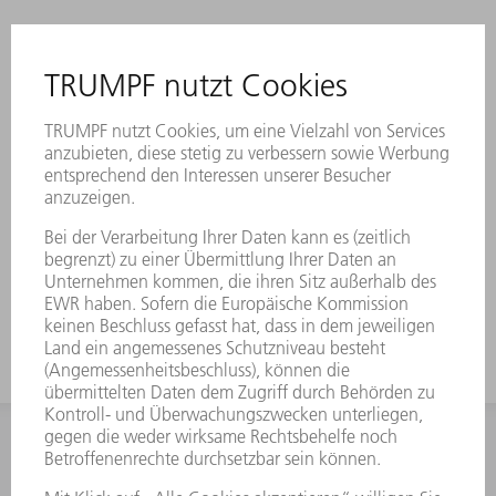
Einsatz für OW209/S
Eine dauerhafte Laserbeschriftung
enthält alle wichtigen Informationen
zum Werkzeug.
Mit Hilfe des Data Matrix Codes lässt
sich jedes Werkzeug eindeutig
identifizieren.
Die Arbeitszonen sind lasergehärtet.
Werkzeug-Modifikationen sind auf
Wunsch erhältlich.
INFORMATION
Häufig gestellte Fragen