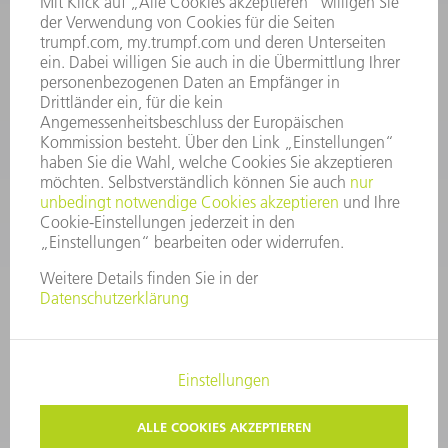
Allgemeine Geschäftsbedingungen
KONTAKT
After Sales
+43722160396550
Mo - Do: 08:00 -17:30 Uhr
Fr: 08:00 -16:30 Uhr
ersatzteile@at.trumpf.com
IMPRESSUM
DATENSCHUTZ
COPYRIGHT UND MARKENZEICHEN
NUTZUNGSBEDINGUNGEN