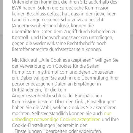
Auch geeignet zum Falzen mit FEV
INFORMATION
Häufig gestellte Fragen
Allgemeine Geschäftsbedingungen
KONTAKT
After Sales
+43722160396550
Mo - Do: 08:00 -17:30 Uhr
Fr: 08:00 -16:30 Uhr
ersatzteile@at.trumpf.com