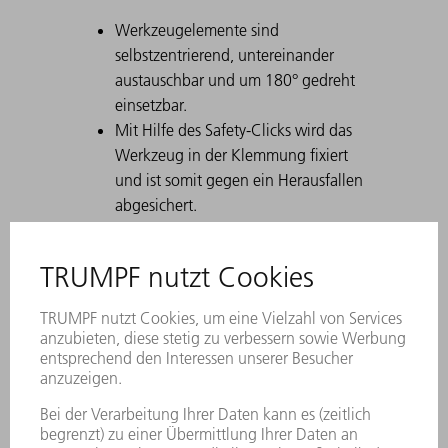
Werkzeugelemente sind
selbstzentrierend, untereinander
austauschbar und um 180° gedreht
einsetzbar.
Mit Hilfe des Safety-Clicks wird das
Werkzeug in der Klemmung fixiert
und ist somit gegen ein Herausfallen
abgesichert.
Eine dauerhafte Laserbeschriftung
enthält alle wichtigen Informationen
zum Werkzeug.
Mit Hilfe des Data Matrix Codes lässt
sich jedes Werkzeug eindeutig
identifizieren.
Die Arbeitszonen sind lasergehärtet.
Werkzeug-Modifikationen sind auf
Wunsch erhältlich.