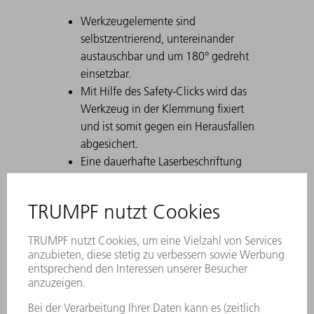
Werkzeugelemente sind
selbstzentrierend, untereinander
austauschbar und um 180° gedreht
einsetzbar.
Mit Hilfe des Safety-Clicks wird das
Werkzeug in der Klemmung fixiert
und ist somit gegen ein Herausfallen
abgesichert.
Eine dauerhafte Laserbeschriftung
enthält alle wichtigen Informationen
zum Werkzeug.
Mit Hilfe des Data Matrix Codes lässt
sich jedes Werkzeug eindeutig
identifizieren.
Die Arbeitszonen sind lasergehärtet.
Werkzeug-Modifikationen sind auf
Wunsch erhältlich.