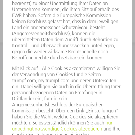
Durch die hohe Belastbarkeit auch für
dickere Bleche geeignet.
INFORMATION
Häufig gestellte Fragen
Allgemeine Geschäftsbedingungen
KONTAKT
After Sales
+43722160396550
Mo - Do: 08:00 -17:30 Uhr
Fr: 08:00 -16:30 Uhr
ersatzteile@at.trumpf.com