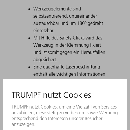
Werkzeugelemente sind
selbstzentrierend, untereinander
austauschbar und um 180° gedreht
einsetzbar.
Mit Hilfe des Safety-Clicks wird das
Werkzeug in der Klemmung fixiert
und ist somit gegen ein Herausfallen
abgesichert.
Eine dauerhafte Laserbeschriftung
enthält alle wichtigen Informationen
zum Werkzeug.
Mit Hilfe des Data Matrix Codes lässt
sich jedes Werkzeug eindeutig
identifizieren.
Die Arbeitszonen sind lasergehärtet.
Werkzeug-Modifikationen sind auf
Wunsch erhältlich.