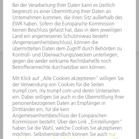
Für hohe Schachteln verwenden sie
das Werkzeug mit großer
Arbeitshöhe.
INFORMATION
Häufig gestellte Fragen
Allgemeine Geschäftsbedingungen
KONTAKT
After Sales
+43722160396550
Mo - Do: 08:00 -17:30 Uhr
Fr: 08:00 -16:30 Uhr
ersatzteile@at.trumpf.com