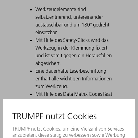
Werkzeugelemente sind
selbstzentrierend, untereinander
austauschbar und um 180° gedreht
einsetzbar.
Mit Hilfe des Safety-Clicks wird das
Werkzeug in der Klemmung fixiert
und ist somit gegen ein Herausfallen
abgesichert.
Eine dauerhafte Laserbeschriftung
enthält alle wichtigen Informationen
zum Werkzeug.
Mit Hilfe des Data Matrix Codes lässt
sich jedes Werkzeug eindeutig
identifizieren.
Die Arbeitszonen sind lasergehärtet.
Werkzeug-Modifikationen sind auf
Wunsch erhältlich.