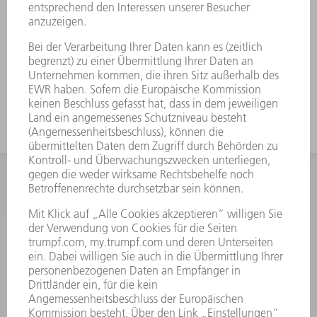
Durch die hohe Belastbarkeit auch für
dickere Bleche geeignet.
Für hohe Schachteln verwenden sie
das Werkzeug mit großer
Arbeitshöhe.
INFORMATION
Häufig gestellte Fragen
Allgemeine Geschäftsbedingungen
KONTAKT
After Sales
+43722160396550
Mo - Do: 08:00 -17:30 Uhr
Fr: 08:00 -16:30 Uhr