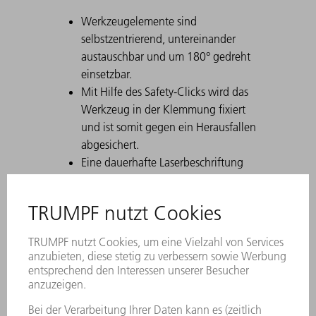
Werkzeugelemente sind
selbstzentrierend, untereinander
austauschbar und um 180° gedreht
einsetzbar.
Mit Hilfe des Safety-Clicks wird das
Werkzeug in der Klemmung fixiert
und ist somit gegen ein Herausfallen
abgesichert.
Eine dauerhafte Laserbeschriftung
enthält alle wichtigen Informationen
zum Werkzeug.
Mit Hilfe des Data Matrix Codes lässt
sich jedes Werkzeug eindeutig
identifizieren.
Die Arbeitszonen sind lasergehärtet.
Werkzeug-Modifikationen sind auf
Wunsch erhältlich.