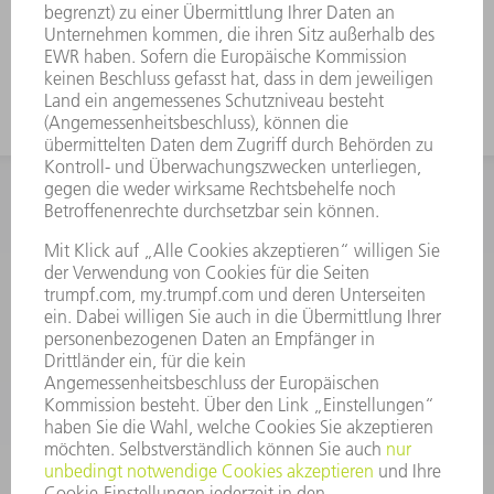
Durch die hohe Belastbarkeit auch für
dickere Bleche geeignet.
INFORMATION
Häufig gestellte Fragen
Allgemeine Geschäftsbedingungen
KONTAKT
After Sales
+43722160396550
Mo - Do: 08:00 -17:30 Uhr
Fr: 08:00 -16:30 Uhr
ersatzteile@at.trumpf.com