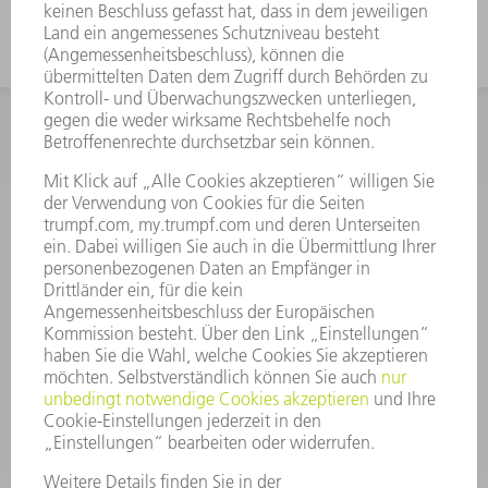
INFORMATION
Häufig gestellte Fragen
Allgemeine Geschäftsbedingungen
KONTAKT
After Sales
+43722160396550
Mo - Do: 08:00 -17:30 Uhr
Fr: 08:00 -16:30 Uhr
ersatzteile@at.trumpf.com