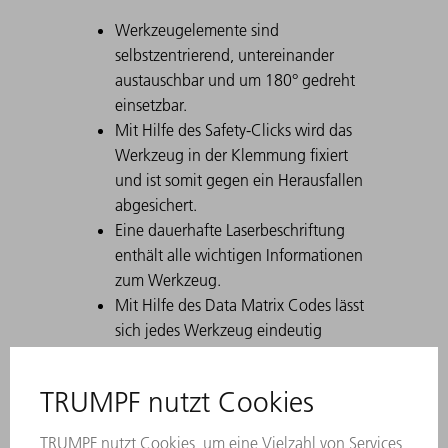
Werkzeugelemente sind
selbstzentrierend, untereinander
austauschbar und um 180° gedreht
einsetzbar.
Mit Hilfe des Safety-Clicks wird das
Werkzeug in der Klemmung fixiert
und ist somit gegen ein Herausfallen
abgesichert.
Eine dauerhafte Laserbeschriftung
enthält alle wichtigen Informationen
zum Werkzeug.
Mit Hilfe des Data Matrix Codes lässt
sich jedes Werkzeug eindeutig
identifizieren.
Die Arbeitszonen sind lasergehärtet.
Werkzeug-Modifikationen sind auf
Wunsch erhältlich.