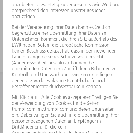
Einfaches Verschieben von schweren
und gekröpften Werkzeugen durch
Comfort Slide
Durch eine starke Kröpfung speziell
für hohe U-Teile und Schachteln
geeignet
INFORMATION
Häufig gestellte Fragen
Allgemeine Geschäftsbedingungen
KONTAKT
After Sales
+43722160396550
Mo - Do: 08:00 -17:30 Uhr