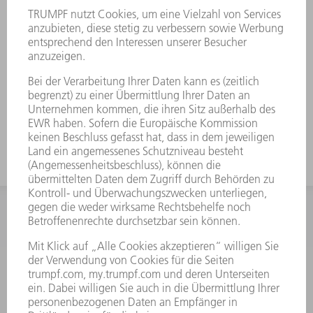
Geeignet für Prägen und Freibiegen
Mit einem Set kann man entweder
4,6,8 oder 10 mm Absetzungen mit
90° zu 90° (Prägebiegeverfahren)
bzw. im Freibiegeverfahren
verschiedene Absetzungen und
Winkel >90° erreichen.
INFORMATION
Häufig gestellte Fragen
Allgemeine Geschäftsbedingungen
KONTAKT
After Sales
+43722160396550