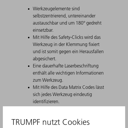
Werkzeugelemente sind
selbstzentrierend, untereinander
austauschbar und um 180° gedreht
einsetzbar.
Mit Hilfe des Safety-Clicks wird das
Werkzeug in der Klemmung fixiert
und ist somit gegen ein Herausfallen
abgesichert.
Eine dauerhafte Laserbeschriftung
enthält alle wichtigen Informationen
zum Werkzeug.
Mit Hilfe des Data Matrix Codes lässt
sich jedes Werkzeug eindeutig
identifizieren.
Die Arbeitszonen sind lasergehärtet.
Werkzeug-Modifikationen sind auf
Wunsch erhältlich.