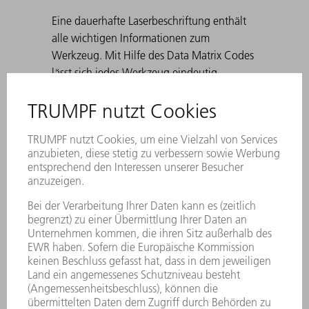
Eine dauerhafte Laserbeschriftung enthält
alle wichtigen Informationen zum
Werkzeug. Mit Hilfe des Data Matrix Codes
lässt sich jedes Werkzeug eindeutig
identifizieren. Die Arbeitszonen sind
lasergehärtet. • Für Winkel von 30° bis
180°, sowie beim Vorkanten zum Falzen.
Standard: H 100, H 150, schmale
Ausführung und Ausführung mit Radius 3
Beim Erstellen von spitzen Biegungen mit
30° Matrizen kann es dazu kommen, dass
sich das gebogene Blech in der Matrize
verklemmt. TRUMPF Ausstoßhilfen lösen
dieses Problem.