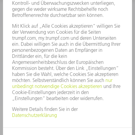
INFORMATION
Häufig gestellte Fragen
Allgemeine Geschäftsbedingungen
KONTAKT
After Sales
+43722160396550
Mo - Do: 08:00 -17:30 Uhr
Fr: 08:00 -16:30 Uhr
ersatzteile@at.trumpf.com