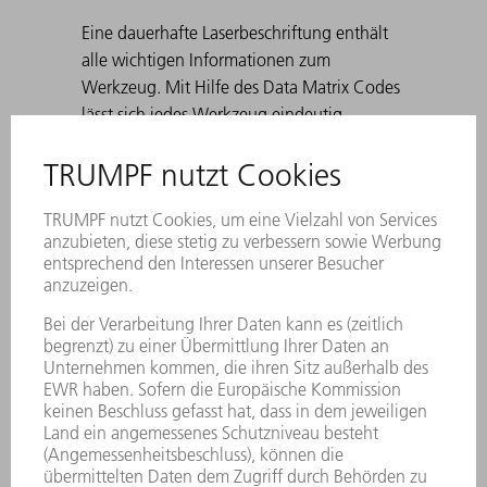
Eine dauerhafte Laserbeschriftung enthält
alle wichtigen Informationen zum
Werkzeug. Mit Hilfe des Data Matrix Codes
lässt sich jedes Werkzeug eindeutig
identifizieren. Die Arbeitszonen sind
lasergehärtet. Für Winkel von 30° bis 180°,
sowie beim Vorkanten zum Falzen.
Standard: H 100, H 150, schmale
Ausführung und Ausführung mit Radius 3
Beim Erstellen von spitzen Biegungen mit
30° Matrizen kann es dazu kommen, dass
sich das gebogene Blech in der Matrize
verklemmt. TRUMPF Ausstoßhilfen lösen
dieses Problem.