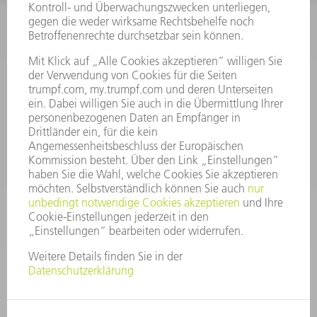
INFORMATION
Häufig gestellte Fragen
Allgemeine Geschäftsbedingungen
KONTAKT
After Sales
+43722160396550
Mo - Do: 08:00 -17:30 Uhr
Fr: 08:00 -16:30 Uhr
ersatzteile@at.trumpf.com