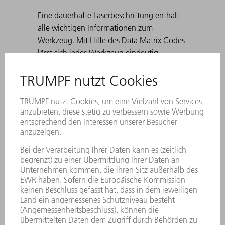
Eine dauerhafte Laserbeschriftung enthält
alle wichtigen Informationen zum
Werkzeug. Mit Hilfe des Data Matrix Codes
lässt sich jedes Werkzeug eindeutig
identifizieren. Die Arbeitszonen sind
lasergehärtet. Für Winkel von 30° bis 180°,
sowie beim Vorkanten zum Falzen.
Standard: H 100, H 150, schmale
Ausführung und Ausführung mit Radius 3
Beim Erstellen von spitzen Biegungen mit
30° Matrizen kann es dazu kommen, dass
sich das gebogene Blech in der Matrize
verklemmt. TRUMPF Ausstoßhilfen lösen
dieses Problem.