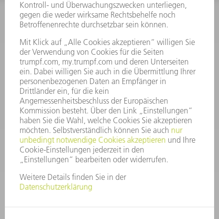
INFORMATION
Häufig gestellte Fragen
Allgemeine Geschäftsbedingungen
KONTAKT
After Sales
+43722160396550
Mo - Do: 08:00 -17:30 Uhr
Fr: 08:00 -16:30 Uhr
ersatzteile@at.trumpf.com