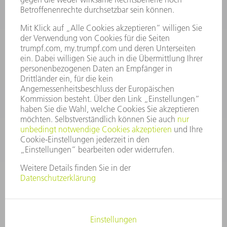
INFORMATION
Häufig gestellte Fragen
Allgemeine Geschäftsbedingungen
KONTAKT
After Sales
+43722160396550
Mo - Do: 08:00 -17:30 Uhr
Fr: 08:00 -16:30 Uhr
ersatzteile@at.trumpf.com