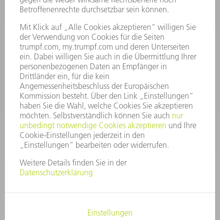
INFORMATION
Häufig gestellte Fragen
Allgemeine Geschäftsbedingungen
KONTAKT
After Sales
+43722160396550
Mo - Do: 08:00 -17:30 Uhr
Fr: 08:00 -16:30 Uhr
ersatzteile@at.trumpf.com