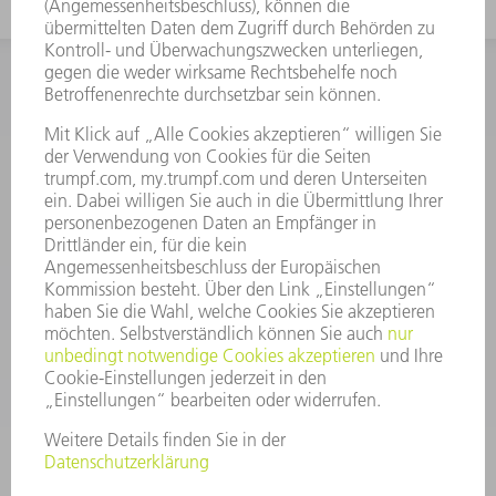
INFORMATION
Häufig gestellte Fragen
Allgemeine Geschäftsbedingungen
KONTAKT
After Sales
+43722160396550
Mo - Do: 08:00 -17:30 Uhr
Fr: 08:00 -16:30 Uhr
ersatzteile@at.trumpf.com