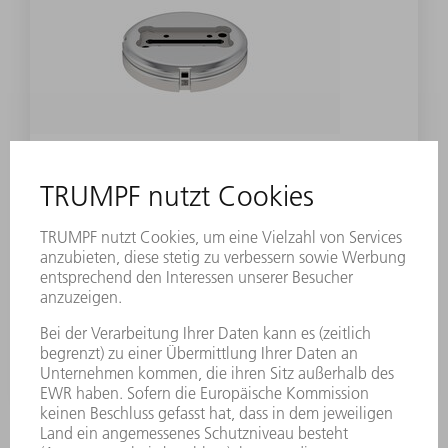
ZUBEHÖR
Matrizenaufnahme für Trennmatrize
Materialnummer:
0207484
Für Stempelabmessung 5,0 x 30,0 mm und 5,0 x 56,0
mm