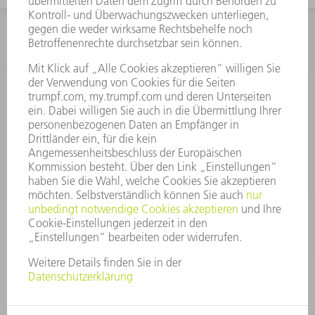
INFORMATION
Häufig gestellte Fragen
Allgemeine Geschäftsbedingungen
KONTAKT
After Sales
+43722160396550
Mo - Do: 08:00 -17:30 Uhr
Fr: 08:00 -16:30 Uhr
ersatzteile@at.trumpf.com