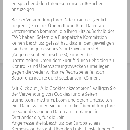
INFORMATION
Häufig gestellte Fragen
Allgemeine Geschäftsbedingungen
KONTAKT
After Sales
+43722160396550
Mo - Do: 08:00 -17:30 Uhr
Fr: 08:00 -16:30 Uhr