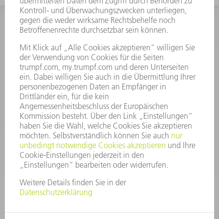
INFORMATION
Häufig gestellte Fragen
Allgemeine Geschäftsbedingungen
KONTAKT
After Sales
+43722160396550
Mo - Do: 08:00 -17:30 Uhr
Fr: 08:00 -16:30 Uhr
ersatzteile@at.trumpf.com