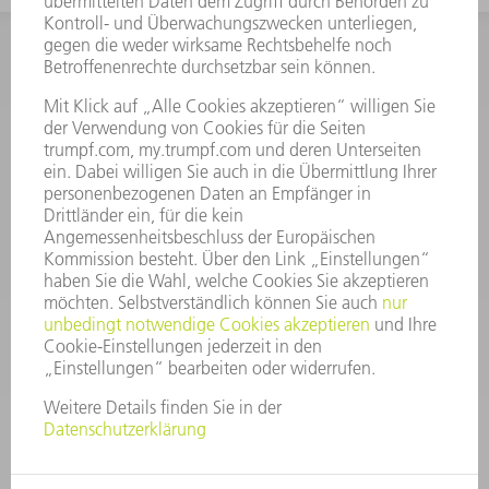
INFORMATION
Häufig gestellte Fragen
Allgemeine Geschäftsbedingungen
KONTAKT
After Sales
+43722160396550
Mo - Do: 08:00 -17:30 Uhr
Fr: 08:00 -16:30 Uhr
ersatzteile@at.trumpf.com