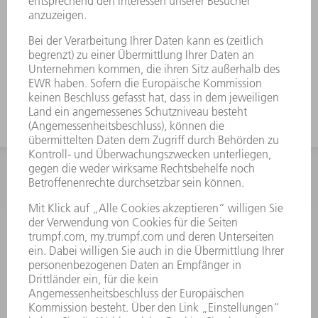
INFORMATION
Häufig gestellte Fragen
Allgemeine Geschäftsbedingungen
KONTAKT
After Sales
+43722160396550
Mo - Do: 08:00 -17:30 Uhr
Fr: 08:00 -16:30 Uhr
ersatzteile@at.trumpf.com