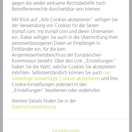
INFORMATION
Häufig gestellte Fragen
Allgemeine Geschäftsbedingungen
KONTAKT
After Sales
+43722160396550
Mo - Do: 08:00 -17:30 Uhr
Fr: 08:00 -16:30 Uhr
ersatzteile@at.trumpf.com