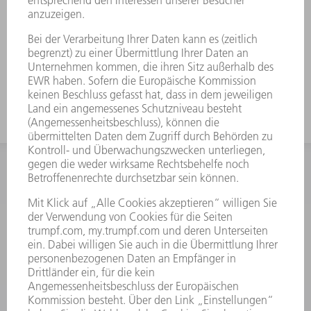
INFORMATION
Häufig gestellte Fragen
Allgemeine Geschäftsbedingungen
KONTAKT
After Sales
+43722160396550
Mo - Do: 08:00 -17:30 Uhr
Fr: 08:00 -16:30 Uhr
ersatzteile@at.trumpf.com