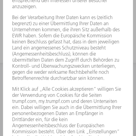
INFORMATION
Häufig gestellte Fragen
Allgemeine Geschäftsbedingungen
KONTAKT
After Sales
+43722160396550
Mo - Do: 08:00 -17:30 Uhr
Fr: 08:00 -16:30 Uhr
ersatzteile@at.trumpf.com