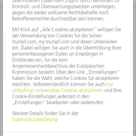
INFORMATION
Häufig gestellte Fragen
Allgemeine Geschäftsbedingungen
KONTAKT
After Sales
+43722160396550
Mo - Do: 08:00 -17:30 Uhr
Fr: 08:00 -16:30 Uhr
ersatzteile@at.trumpf.com