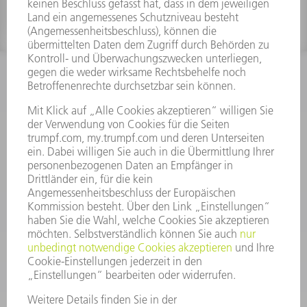
INFORMATION
Häufig gestellte Fragen
Allgemeine Geschäftsbedingungen
KONTAKT
After Sales
+43722160396550
Mo - Do: 08:00 -17:30 Uhr
Fr: 08:00 -16:30 Uhr
ersatzteile@at.trumpf.com