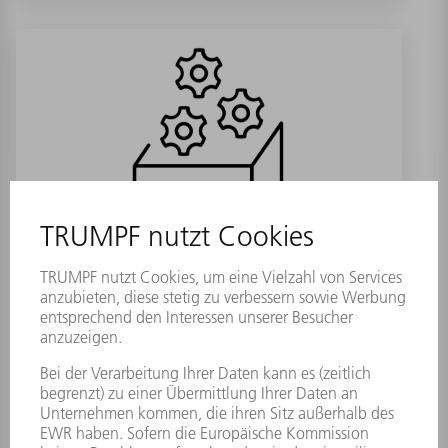
Schutzrohrleuchte LUMOLUX -->
2841321
Materialnummer:
0373068