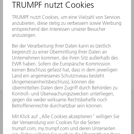
Längere Standzeit der gekühlten
Komponenten beim Einsatz des qualitativ
hochwertigen Originals
Perfekt auf die TRUMPF Laser,
Lasersysteme und -maschinen abgestimmt
– hält maximalen Druckunterschieden
stand
INFORMATION
Häufig gestellte Fragen
Allgemeine Geschäftsbedingungen
KONTAKT