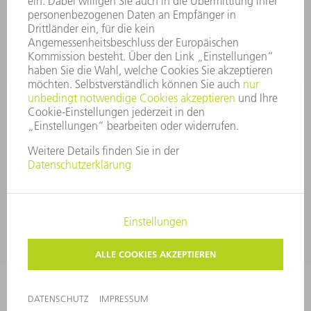
After Sales
+43722160396550
Mo - Do: 08:00 -17:30 Uhr
Fr: 08:00 -16:30 Uhr
ersatzteile@at.trumpf.com
IMPRESSUM
DATENSCHUTZ
COPYRIGHT UND MARKENZEICHEN
NUTZUNGSBEDINGUNGEN
AGB
©
2026
TRUMPF